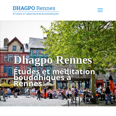
Dhagpo Rennes
Études et méditation
bouddhiques à
Rennes