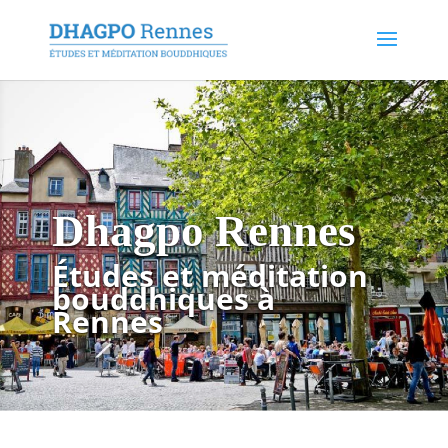
Dhagpo Rennes
Études et méditation
bouddhiques à
Rennes